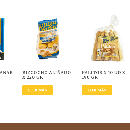
PANAR
BIZCOCHO ALIÑADO
PALITOS X 10 UD X
X 220 GR
190 GR
LEER MÁS
LEER MÁS