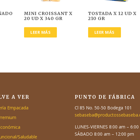
ÑADO
MINI CROISSANT X
TOSTADA X 12 UD X
20 UD X 340 GR
210 GR
LEER MÁS
LEER MÁS
LVE A VER
PUNTO DE FÁBRICA
ría Empacada
Cl 85 No. 50-50 Bodega 101
sebaseba@productossebaseba
Premium
LUNES-VIERNES 8:00 am – 6:00
Económica
SÁBADO 8:00 am – 12:00 pm
funcional/Saludable